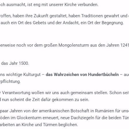
ch ausmacht, ist eng mit unserer Kirche verbunden.
ffen, haben ihre Zukunft gestaltet, haben Traditionen gewahrt und e
st auch ein Ort des Gebets und der Andacht, ein Ort der Begegnung.
.
herweise noch vor dem großen Mongolensturm aus den Jahren 1241/
 das Jahr 1500.
uns wichtige Kulturgut –
das Wahrzeichen von Hundertbücheln
– au
pflichtung.
er Verantwortung wollen wir uns auch gemeinsam stellen. Schon sei
 nun scheint die Zeit dafür gekommen zu sein.
in paar Jahren von der amerikanischen Botschaft in Rumänien für un
zböden im Glockenturm erneuert, neue Dachziegeln für die beiden T
arbeiten an Kirche und Türmen beglichen.