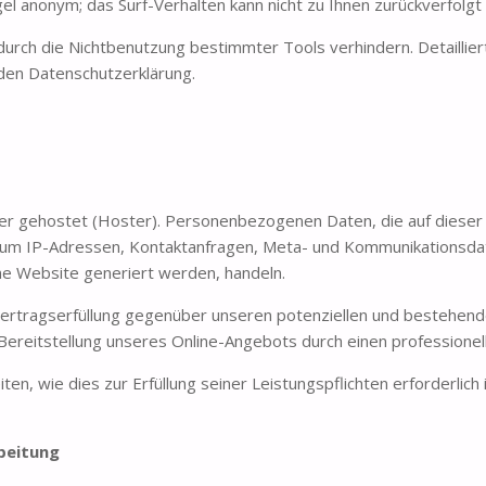
gel anonym; das Surf-Verhalten kann nicht zu Ihnen zurückverfolg
durch die Nichtbenutzung bestimmter Tools verhindern. Detaillier
nden Datenschutzerklärung.
ter gehostet (Hoster). Personenbezogenen Daten, die auf diese
 a. um IP-Adressen, Kontaktanfragen, Meta- und Kommunikationsd
ne Website generiert werden, handeln.
rtragserfüllung gegenüber unseren potenziellen und bestehenden
Bereitstellung unseres Online-Angebots durch einen professionelle
ten, wie dies zur Erfüllung seiner Leistungspflichten erforderlic
beitung