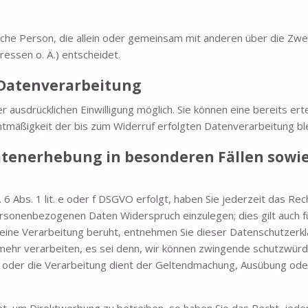
stische Person, die allein oder gemeinsam mit anderen über die Zw
essen o. Ä.) entscheidet.
r Datenverarbeitung
ausdrücklichen Einwilligung möglich. Sie können eine bereits ertei
chtmäßigkeit der bis zum Widerruf erfolgten Datenverarbeitung bl
tenerhebung in besonderen Fällen sowie
6 Abs. 1 lit. e oder f DSGVO erfolgt, haben Sie jederzeit das Rec
ersonenbezogenen Daten Widerspruch einzulegen; dies gilt auch 
en eine Verarbeitung beruht, entnehmen Sie dieser Datenschutzerk
ehr verarbeiten, es sei denn, wir können zwingende schutzwürdi
n oder die Verarbeitung dient der Geltendmachung, Ausübung od
 um Direktwerbung zu betreiben, so haben Sie das Recht, jeder