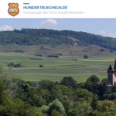
HUNDERTBUECHELN.DE
Homepage der HOG Hundertbücheln