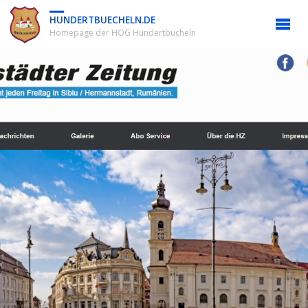
HUNDERTBUECHELN.DE
Homepage der HOG Hundertbücheln