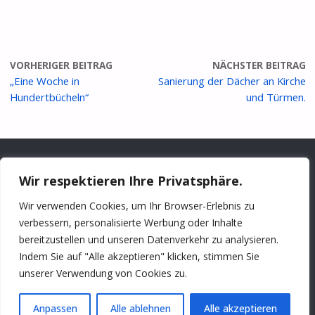
VORHERIGER BEITRAG
NÄCHSTER BEITRAG
„Eine Woche in
Sanierung der Dächer an Kirche
Hundertbücheln“
und Türmen.
Wir respektieren Ihre Privatsphäre.
Wir verwenden Cookies, um Ihr Browser-Erlebnis zu
DATENSCHUTZERKLÄRUNG
IMPRESSUM
verbessern, personalisierte Werbung oder Inhalte
bereitzustellen und unseren Datenverkehr zu analysieren.
© 2026 | https://hundertbuecheln.de
Indem Sie auf "Alle akzeptieren" klicken, stimmen Sie
unserer Verwendung von Cookies zu.
PRÄSENTIERT VON
SEPTERA
&
WORDPRESS.
Anpassen
Alle ablehnen
Alle akzeptieren